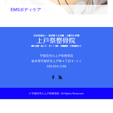
EMSボディケア
宇都宮市の上戸祭整骨院
栃木県宇都宮市上戸祭４丁目９−１１
028-624-2188
Facebook
RSS
©
宇都宮市の上戸祭整骨院
. All Rights Reserved.