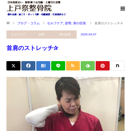
ブログ・コラム
セルフケア
,
姿勢
,
肩の症状
首肩のストレッチ✰
セルフケア
姿勢
肩の症状
2020.04.07
首肩のストレッチ✰