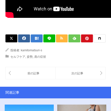
投稿者:
kamitomatsuri-s
セルフケア
,
姿勢
,
肩の症状
関連記事