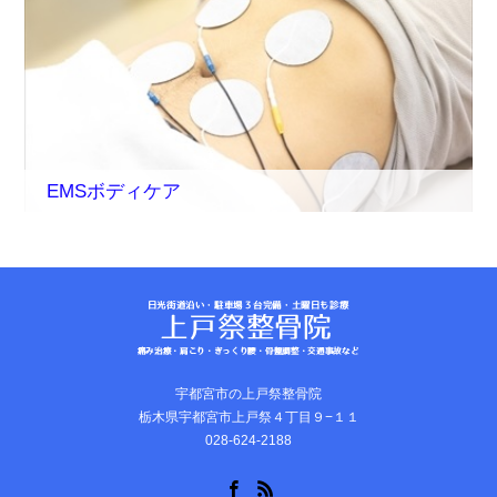
EMSボディケア
宇都宮市の上戸祭整骨院
栃木県宇都宮市上戸祭４丁目９−１１
028-624-2188
Facebook
RSS