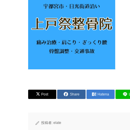
Post
Share
Hatena
投稿者:
elate