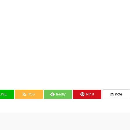
LINE
RSS
feedly
Pin it
note