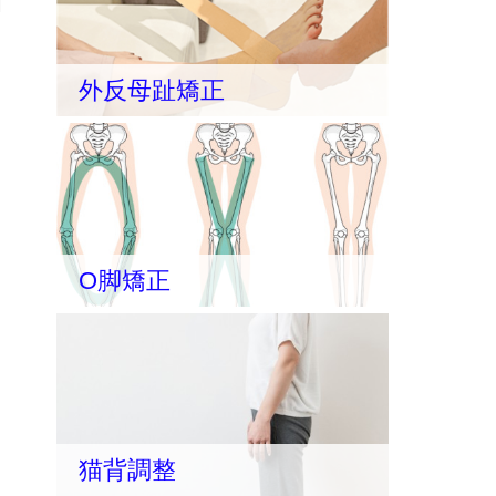
外反母趾矯正
O脚矯正
猫背調整