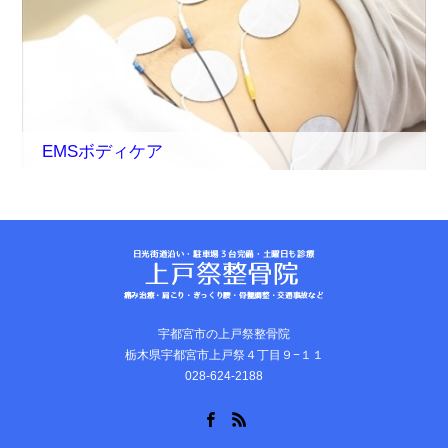
EMSボディケア
宇都宮市の上戸祭整骨院
栃木県宇都宮市上戸祭４丁目９−１１
028-624-2188
Facebook
RSS